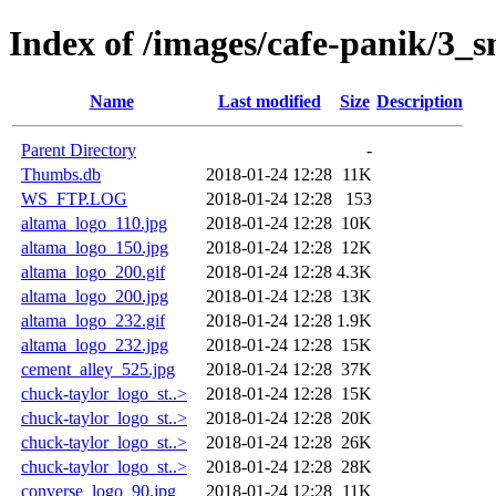
Index of /images/cafe-panik/3_s
Name
Last modified
Size
Description
Parent Directory
-
Thumbs.db
2018-01-24 12:28
11K
WS_FTP.LOG
2018-01-24 12:28
153
altama_logo_110.jpg
2018-01-24 12:28
10K
altama_logo_150.jpg
2018-01-24 12:28
12K
altama_logo_200.gif
2018-01-24 12:28
4.3K
altama_logo_200.jpg
2018-01-24 12:28
13K
altama_logo_232.gif
2018-01-24 12:28
1.9K
altama_logo_232.jpg
2018-01-24 12:28
15K
cement_alley_525.jpg
2018-01-24 12:28
37K
chuck-taylor_logo_st..>
2018-01-24 12:28
15K
chuck-taylor_logo_st..>
2018-01-24 12:28
20K
chuck-taylor_logo_st..>
2018-01-24 12:28
26K
chuck-taylor_logo_st..>
2018-01-24 12:28
28K
converse_logo_90.jpg
2018-01-24 12:28
11K